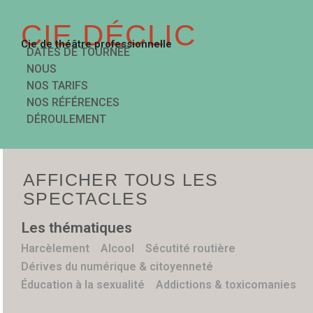
CIE DÉCLIC
Cie de théâtre professionnelle
DATES DE TOURNÉE
NOUS
NOS TARIFS
NOS RÉFÉRENCES
DÉROULEMENT
AFFICHER TOUS LES
SPECTACLES
Les thématiques
Harcèlement
Alcool
Sécutité routière
Dérives du numérique & citoyenneté
Éducation à la sexualité
Addictions & toxicomanies